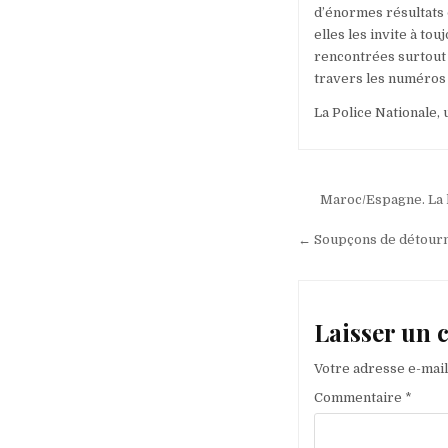
d’énormes résultats d
elles les invite à to
rencontrées surtout 
travers les numéros v
La Police Nationale, 
Navigation
Maroc/Espagne. La l
de
← Soupçons de détourn
l’article
Laisser un
Votre adresse e-mail
Commentaire
*