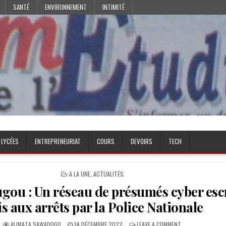
SANTÉ
ENVIRONNEMENT
INTIMITÉ
 LYCÉES
ENTREPRENEURIAT
COURS
DEVOIRS
TECH
POSTED
A LA UNE
,
ACTUALITÉS
IN
ou : Un réseau de présumés cyber esc
s aux arrêts par la Police Nationale
AUTHOR:
PUBLISHED
ON
ALIMATA SAWADOGO
14 DÉCEMBRE 2022
LEAVE A COMMENT