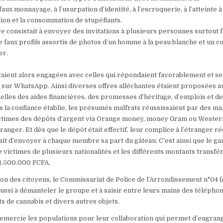
aux monnayage, à l’usurpation d’identité, à l’escroquerie, à l’atteinte à 
ntion et la consommation de stupéfiants.
 consistait à envoyer des invitations à plusieurs personnes surtout 
 faux profils assortis de photos d’un homme à la peau blanche et un c
er.
aient alors engagées avec celles qui répondaient favorablement et se
sur WhatsApp. Ainsi diverses offres alléchantes étaient proposées a
elles des aides financières, des promesses d’héritage, d’emplois et de
 la confiance établie, les présumés malfrats réussissaient par des 
victimes des dépôts d’argent via Orange money, money Gram ou Wester
ranger. Et dès que le dépôt était effectif, leur complice à l’étranger r
ait d’envoyer à chaque membre sa part du gâteau. C’est ainsi que le gan
 victimes de plusieurs nationalités et les différents montants transfé
11.500.000 FCFA.
tion des citoyens, le Commissariat de Police de l’Arrondissement n°04 (
si à démanteler le groupe et à saisir entre leurs mains des télépho
s de cannabis et divers autres objets.
remercie les populations pour leur collaboration qui permet d’engran