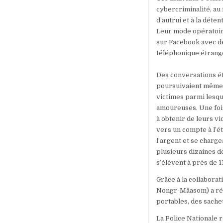
cybercriminalité, au f
d’autrui et à la déte
Leur mode opératoire
sur Facebook avec de
téléphonique étrang
Des conversations ét
poursuivaient même 
victimes parmi lesqu
amoureuses. Une fois
à obtenir de leurs 
vers un compte à l’ét
l’argent et se charge
plusieurs dizaines de
s’élèvent à près de 
Grâce à la collabora
Nongr-Mâasom) a réus
portables, des sachet
La Police Nationale 