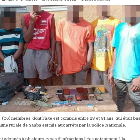
DATE:
OUAGADOUGOU
:
UN
RÉSEAU
DE
PRÉSUMÉS
CYBER
ESCROCS
MIS
AUX
ARRÊTS
PAR
LA
POLICE
NATIONALE
 (06) membres, dont l’âge est compris entre 23 et 31 ans, qui était ba
ne rurale de Saaba est mis aux arrêts par la police Nationale
.
nt adonnés à plusieurs types d’infractions liées notamment à la