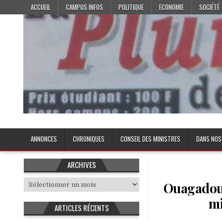
Skip
ACCUEIL
CAMPUS INFOS
POLITIQUE
ECONOMIE
SOCIÉTÉ
to
content
Plume de l'Etudiant
ANNONCES
CHRONIQUES
CONSEIL DES MINISTRES
DANS NOS
ARCHIVES
Archives
Ouagadoug
mi
ARTICLES RÉCENTS