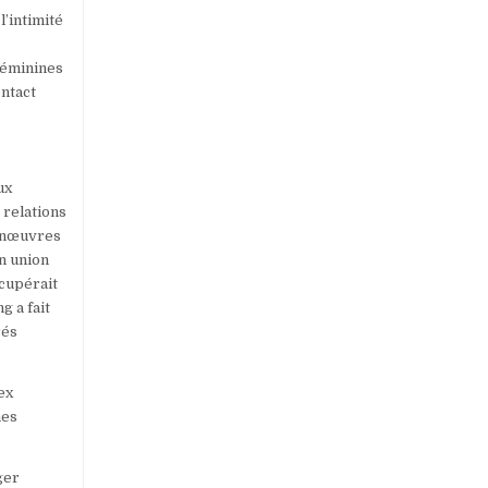
l’intimité
féminines
ontact
ux
 relations
manœuvres
n union
écupérait
g a fait
rés
ex
nes
ger