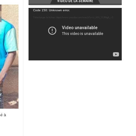
VIDÉO DE LA SEMAINE
Lecteur
Code 150: Unknown error.
vidéo
Télécharger le fichier: https://www.youtube.com/watch?v=U_MN_YL99Ig&_=1
sé à