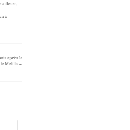
 ailleurs,
on à
mois après la
de Melilla →