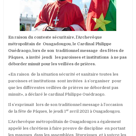
DU
CARDINAL
PHILIPPE
OUÉDRAOGO,
L’ARCHEVÊQUE
MÉTROPOLITA
DE
En raison du conteste sécuritaire, l’Archevêque
OUAGADOUGO
métropolitain de Ouagadougou, le Cardinal Philippe
Ouédraogo, lors de son traditionnel message des fêtes de
Pâques, a invité jeudi les paroisses et institutions à ne pas
déborder minuit pour les veillées de prières.
«En raison de la situation sécurité et sanitaire toutes les
paroisses et institutions sont invitées à s’organiser pour
que les différentes veillées de prières ne débordent pas
minuit», a déclaré le cardinal Philippe Ouédraogo.
Il s’exprimait lors de son traditionnel message à l’occasion
er
de la fête de Pâques, le jeudi 1
avril 2021 à Ouagadougou.
L’Archevêque métropolitain de Ouagadougou a également
appelé les chrétiens à faire preuve de discipline en portant
les masques dans les assemblées liturgiques et à suivre les