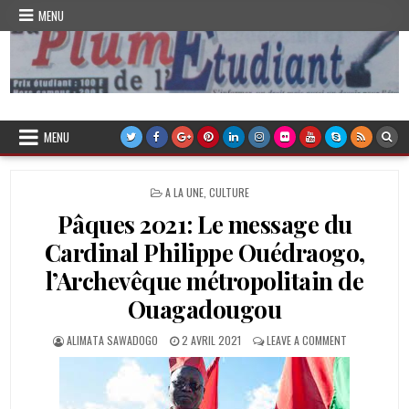
Skip
MENU
to
content
Plume de l'Etudiant
MENU
POSTED
A LA UNE
,
CULTURE
IN
Pâques 2021: Le message du
Cardinal Philippe Ouédraogo,
l’Archevêque métropolitain de
Ouagadougou
AUTHOR:
PUBLISHED
ON
ALIMATA SAWADOGO
2 AVRIL 2021
LEAVE A COMMENT
DATE:
PÂQUES
2021:
LE
MESSAGE