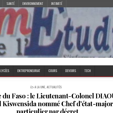
SANTÉ
ENVIRONNEMENT
INTIMITÉ
 LYCÉES
ENTREPRENEURIAT
COURS
DEVOIRS
TECH
POSTED
A LA UNE
,
ACTUALITÉS
IN
 du Faso : le Lieutenant-Colonel DIA
l Kiswensida nommé Chef d’état-majo
particulier par décret