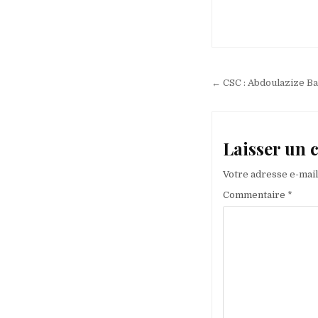
Navigation
← CSC : Abdoulazize B
de
l’article
Laisser un
Votre adresse e-mail
Commentaire
*