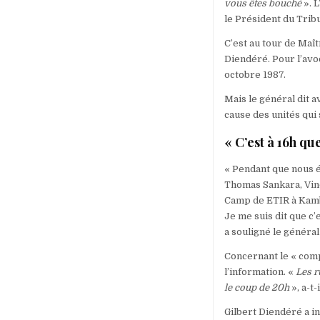
vous êtes bouché
». 
le Président du Trib
C’est au tour de Maî
Diendéré. Pour l’avo
octobre 1987.
Mais le général dit a
cause des unités qui
« C’est à 16h qu
« Pendant que nous é
Thomas Sankara, Vin
Camp de ETIR à Kambo
Je me suis dit que c’
a souligné le généra
Concernant le « comp
l’information. «
Les r
le coup de 20h
», a-t-i
Gilbert Diendéré a in