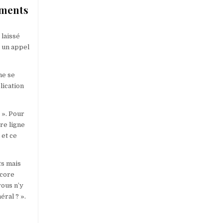
léments
 laissé
é un appel
ne se
lication
e ». Pour
re ligne
 et ce
ts mais
ncore
vous n’y
éral ? ».