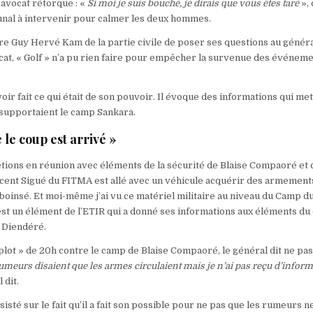
L’avocat rétorque : «
Si moi je suis bouché, je dirais que vous êtes taré
», 
unal à intervenir pour calmer les deux hommes.
tre Guy Hervé Kam de la partie civile de poser ses questions au généra
cat, « Golf » n’a pu rien faire pour empêcher la survenue des événeme
voir fait ce qui était de son pouvoir. Il évoque des informations qui me
 supportaient le camp Sankara.
e le coup est arrivé »
tions en réunion avec éléments de la sécurité de Blaise Compaoré et 
cent Sigué du FITMA est allé avec un véhicule acquérir des armement
insé. Et moi-même j’ai vu ce matériel militaire au niveau du Camp d
est un élément de l’ETIR qui a donné ses informations aux éléments du 
l Diendéré.
lot » de 20h contre le camp de Blaise Compaoré, le général dit ne pas
umeurs disaient que les armes circulaient mais je n’ai pas reçu d’inform
l dit.
sisté sur le fait qu’il a fait son possible pour ne pas que les rumeurs n