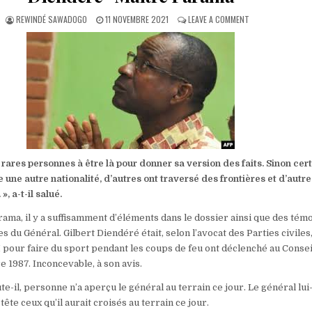
AUTHOR:
PUBLISHED
ON
REWINDÉ SAWADOGO
11 NOVEMBRE 2021
LEAVE A COMMENT
DATE:
PROCÈS
DE
L’ASSASSINAT
DE
SANKARA
:
«
SI
MOI
JE
SUIS
BOUCHÉ,
 rares personnes à être là pour donner sa version des faits. Sinon cer
JE
e une autre nationalité, d’autres ont traversé des frontières et d’autre
DIRAIS
, a-t-il salué.
QUE
VOUS
ama, il y a suffisamment d’éléments dans le dossier ainsi que des tém
ÊTES
TARÉ »
es du Général. Gilbert Diendéré était, selon l’avocat des Parties civil
GÉNÉRAL
 pour faire du sport pendant les coups de feu ont déclenché au Consei
GILBERT
re 1987. Inconcevable, à son avis.
DIENDÉRÉ~MAÎTRE
FARAMA
ute-il, personne n’a aperçu le général au terrain ce jour. Le général l
tête ceux qu’il aurait croisés au terrain ce jour.