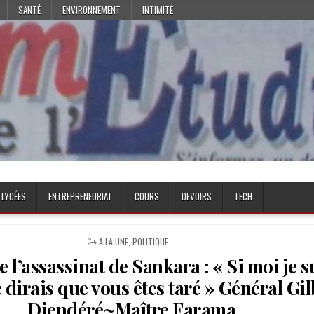
SANTÉ
ENVIRONNEMENT
INTIMITÉ
 LYCÉES
ENTREPRENEURIAT
COURS
DEVOIRS
TECH
POSTED
A LA UNE
,
POLITIQUE
IN
 l’assassinat de Sankara : « Si moi je s
 dirais que vous êtes taré » Général Gil
Diendéré~Maître Farama