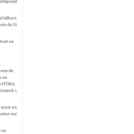
obligeant
l Gilbert
nts du 15
ttent en
ceux de
s au
u FITMA.
conseil »,
 avoir eu
ation sur
e se