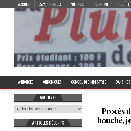
Skip
ACCUEIL
CAMPUS INFOS
POLITIQUE
ECONOMIE
SOCIÉTÉ
to
content
Plume de l'Etudiant
ANNONCES
CHRONIQUES
CONSEIL DES MINISTRES
DANS NOS
ARCHIVES
Archives
Procès de
bouché, je
ARTICLES RÉCENTS