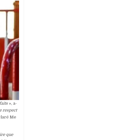
faits
», a-
le respect
claré Me
ire que