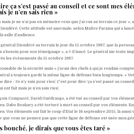
ire ça s’est passé au conseil et ce sont mes é
is je n’en sais rien »
s mais je ne n’ai pas en mémoire ceux que j’ai vus au terrain ce jour », a
Diendéré. Cette attitude est anormale, selon Maître Farama qui a lanc
la salle d’audience.
e général Diendéré au terrain le jour du 15 octobre 1987, que la person
en a besoin pour son témoignage », a-t-il lancé. Le général nie toute imp
rès les événements du 15 octobre 1987.
esponsable de la sécurité mais « j’avais des chefs à qui je rendais compt
néral a toujours gardé la même ligne de défense bien longtemps. « Vot
dire : ‘Je n’y suis pour rien’. C’est pour dire ‘ça s’est passé au conseil
ont fait mais je n’en sais rien’.
çois Compaoré, David Ouédraogo, a été tué au conseil par vos élémen
ien. Dabo Boukary a été torturé à mort au conseil par vos éléments. E
en. Vos éléments ont fait le coup d’Etat le 16 septembre 2015, là aussi 
ce que vous ne pensez pas que cette ligne de défense est usée mon gén
is bouché, je dirais que vous êtes taré »