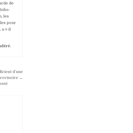
garde de
 Bobo-
, les
bles pour
a-t-il
ndéré.
ficient d’une
provisoire →
esté