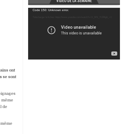
VIDÉO DE LA SEMAINE
Lecteur
Code 150: Unknown error.
vidéo
Télécharger le fichier: https://www.youtube.com/watch?v=U_MN_YL99Ig&_=1
tains ont
s se sont
oignages
es, même
l de
ui-même