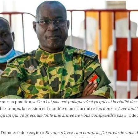
 sur sa position. «
Ce n’est pas usé puisque c’est ça qui est la réalité des 
ntre-temps, la tension est montée d’un cran entre les deux. «
Avec tout 
elqu’un qui vous écoute toute une année ne vous comprendra pas
», a dé
t Diendéré de réagir : «
Si vous n’avez rien compris, j’ai envie de vous d