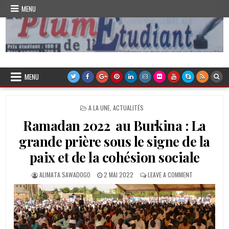
Skip
MENU
to
content
Plume de l'Etudiant
MENU
POSTED
A LA UNE
,
ACTUALITÉS
IN
Ramadan 2022 au Burkina : La
grande prière sous le signe de la
paix et de la cohésion sociale
AUTHOR:
PUBLISHED
ON
ALIMATA SAWADOGO
2 MAI 2022
LEAVE A COMMENT
DATE:
RAMADAN
2022
AU
BURKINA
:
LA