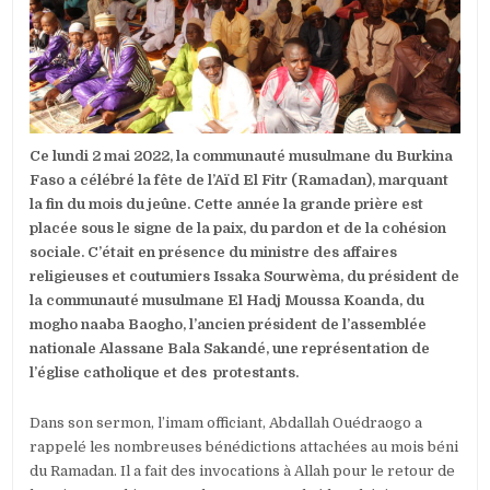
GRANDE
PRIÈRE
SOUS
LE
SIGNE
DE
LA
PAIX
Ce lundi 2 mai 2022, la communauté musulmane du Burkina
ET
DE
Faso a célébré la fête de l’Aïd El Fitr (Ramadan), marquant
LA
la fin du mois du jeûne. Cette année la grande prière est
COHÉSION
placée sous le signe de la paix, du pardon et de la cohésion
SOCIALE
sociale. C’était en présence du ministre des affaires
religieuses et coutumiers Issaka Sourwèma, du président de
la communauté musulmane El Hadj Moussa Koanda, du
mogho naaba Baogho, l’ancien président de l’assemblée
nationale Alassane Bala Sakandé, une représentation de
l’église catholique et des protestants.
Dans son sermon, l’imam officiant, Abdallah Ouédraogo a
rappelé les nombreuses bénédictions attachées au mois béni
du Ramadan. Il a fait des invocations à Allah pour le retour de