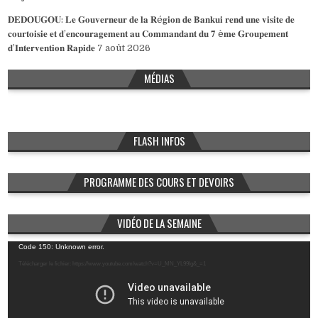
𝐃𝐄𝐃𝐎𝐔𝐆𝐎𝐔: 𝐋𝐞 𝐆𝐨𝐮𝐯𝐞𝐫𝐧𝐞𝐮𝐫 𝐝𝐞 𝐥𝐚 𝐑é𝐠𝐢𝐨𝐧 𝐝𝐞 𝐁𝐚𝐧𝐤𝐮𝐢 𝐫𝐞𝐧𝐝 𝐮𝐧𝐞 𝐯𝐢𝐬𝐢𝐭𝐞 𝐝𝐞
𝐜𝐨𝐮𝐫𝐭𝐨𝐢𝐬𝐢𝐞 𝐞𝐭 𝐝’𝐞𝐧𝐜𝐨𝐮𝐫𝐚𝐠𝐞𝐦𝐞𝐧𝐭 𝐚𝐮 𝐂𝐨𝐦𝐦𝐚𝐧𝐝𝐚𝐧𝐭 𝐝𝐮 𝟕 è𝐦𝐞 𝐆𝐫𝐨𝐮𝐩𝐞𝐦𝐞𝐧𝐭
𝐝’𝐈𝐧𝐭𝐞𝐫𝐯𝐞𝐧𝐭𝐢𝐨𝐧 𝐑𝐚𝐩𝐢𝐝𝐞
7 août 2026
MÉDIAS
FLASH INFOS
PROGRAMME DES COURS ET DEVOIRS
VIDÉO DE LA SEMAINE
Lecteur
Code 150: Unknown error.
vidéo
Télécharger le fichier: https://www.youtube.com/watch?v=U_MN_YL99Ig&_=1