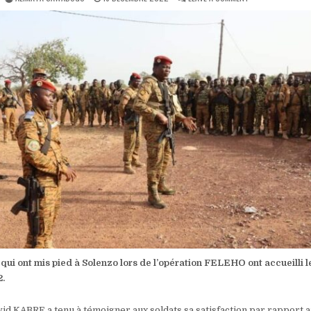
DATE:
RECONQUÊTE
DU
TERRITOIRE
:
LE
CEMGA
AVEC
LES
UNITÉS
À
SOLENZO
s qui ont mis pied à Solenzo lors de l’opération FELEHO ont accueill
2.
id KABRE a tenu à témoigner aux soldats sa satisfaction par rapport 