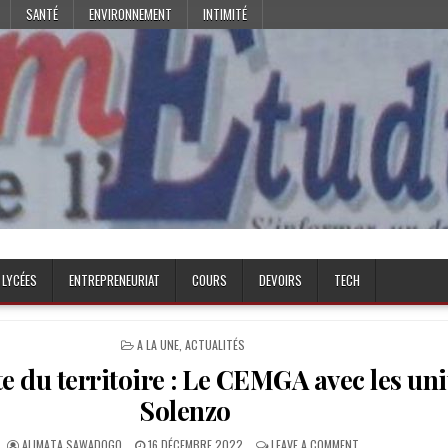
SANTÉ
ENVIRONNEMENT
INTIMITÉ
 LYCÉES
ENTREPRENEURIAT
COURS
DEVOIRS
TECH
POSTED
A LA UNE
,
ACTUALITÉS
IN
 du territoire : Le CEMGA avec les uni
Solenzo
AUTHOR:
PUBLISHED
ON
ALIMATA SAWADOGO
16 DÉCEMBRE 2022
LEAVE A COMMENT