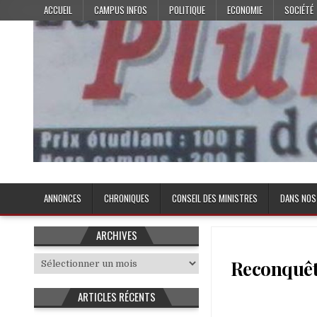
Skip
ACCUEIL
CAMPUS INFOS
POLITIQUE
ECONOMIE
SOCIÉTÉ
to
content
Plume de l'Etudiant
ANNONCES
CHRONIQUES
CONSEIL DES MINISTRES
DANS NOS
ARCHIVES
Archives
Reconquête
ARTICLES RÉCENTS