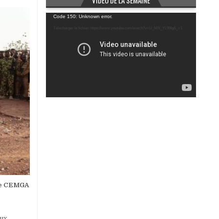
VIDÉO DE LA SEMAINE
Lecteur
Code 150: Unknown error.
vidéo
Télécharger le fichier: https://www.youtube.com/watch?v=U_MN_YL99Ig&_=1
i le CEMGA
aux