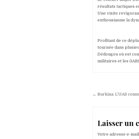
résultats tactiques 
Une visite revigoran
enthousiasme la dyn
Profitant de ce dépl
tournée dans plusieu
Dédougou où est cond
militaires et les GA
Navigation
de
← Burkina: L’UAS comm
l’article
Laisser un
Votre adresse e-mail