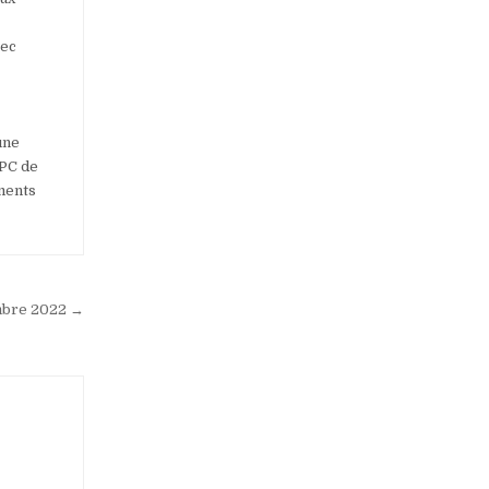
vec
une
 PC de
ements
embre 2022 →