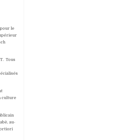
 pour le
Supérieur
sch
ET. Tous
pécialisés
nt
 culture
blicain
abè, au-
ortiori