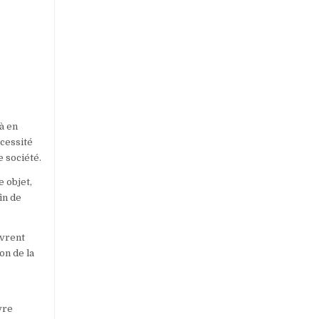
à en
écessité
 société.
e objet,
in de
uvrent
on de la
vre