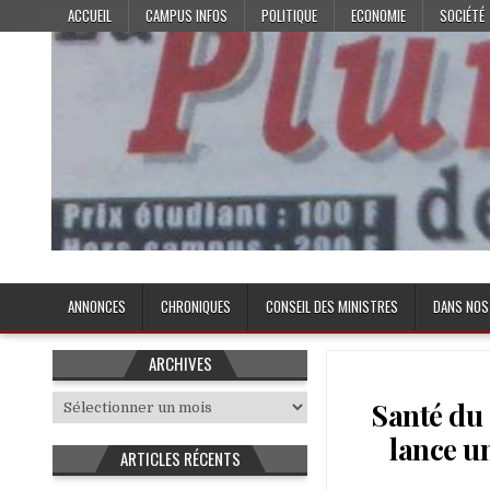
Skip
ACCUEIL
CAMPUS INFOS
POLITIQUE
ECONOMIE
SOCIÉTÉ
to
content
Plume de l'Etudiant
ANNONCES
CHRONIQUES
CONSEIL DES MINISTRES
DANS NOS
ARCHIVES
Archives
Santé du
lance u
ARTICLES RÉCENTS