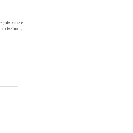
 juin au 1er
19 inclus →