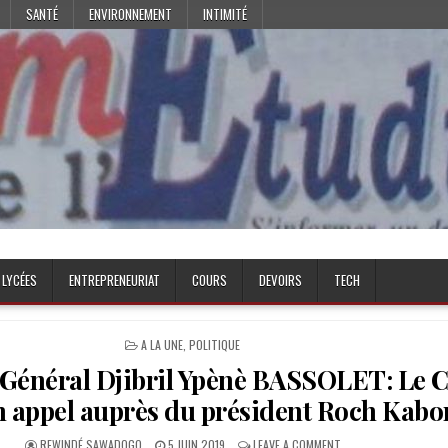
SANTÉ
ENVIRONNEMENT
INTIMITÉ
 LYCÉES
ENTREPRENEURIAT
COURS
DEVOIRS
TECH
POSTED
A LA UNE
,
POLITIQUE
IN
 Général Djibril Ypènè BASSOLET: Le 
n appel auprès du président Roch Kabo
AUTHOR:
PUBLISHED
ON
REWINDÉ SAWADOGO
5 JUIN 2019
LEAVE A COMMENT