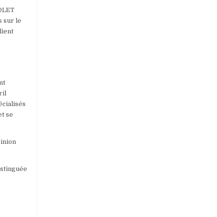
SOLET
s sur le
lient
nt
ril
écialisés
et se
pinion
istinguée