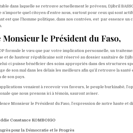
rtable dans laquelle se retrouve actuellement le prévenu, Djibril BAS
e n’importe quel citoyen d’entre nous, surtout pour ceux qui sont actif
tant est que l’homme politique, dans nos contrées, est par essence un c
n.
 Monsieur le Président du Faso,
CDP formule le vœu que par votre implication personnelle, un traiteme
et de hauteur républicaine soit réservé au dossier sanitaire de Djib
lui-ci puisse bénéficier des soins appropriés dans des structures sp
ge de son mal dans les délais les meilleurs afin qu’il retrouve la santé 
n de son pays.
upplications venaient à recevoir vos faveurs, le peuple burkinabè, l’o
ionale que nous prenons ici à témoin, sauront aviser.
llence Monsieur le Président du Faso, l’expression de notre haute et d
ddie Constance KOMBOIGO
ès pour la Démocratie et le Progrès