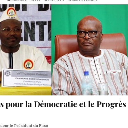
DATE:
SANTÉ
DU
GÉNÉRAL
DJIBRIL
YPÈNÈ
BASSOLET:
LE
CDP
LANCE
UN
APPEL
AUPRÈS
DU
PRÉSIDENT
ROCH
KABORÉ
 pour la Démocratie et le Progrès
ieur le Président du Faso