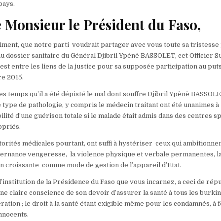
pays.
 Monsieur le Président du Faso,
iment, que notre parti voudrait partager avec vous toute sa tristesse
u dossier sanitaire du Général Djibril Ypènè BASSOLET, cet Officier 
st entre les liens de la justice pour sa supposée participation au put
e 2015.
ques temps qu’il a été dépisté le mal dont souffre Djibril Ypènè BASSOL
e type de pathologie, y compris le médecin traitant ont été unanimes à
ilité d’une guérison totale si le malade était admis dans des centres s
opriés.
torités médicales pourtant, ont suffi à hystériser ceux qui ambitionne
ernance vengeresse, la violence physique et verbale permanentes, la
n croissante comme mode de gestion de l’appareil d’Etat.
’institution de la Présidence du Faso que vous incarnez, a ceci de répu
 une claire conscience de son devoir d’assurer la santé à tous les burkin
ration ; le droit à la santé étant exigible même pour les condamnés, à f
nnocents.