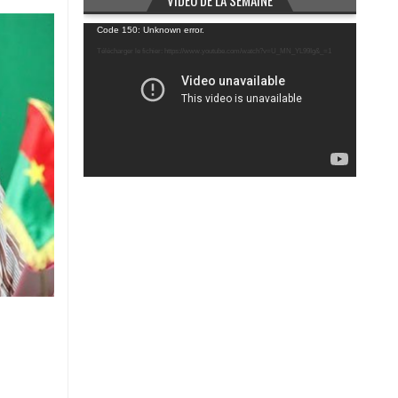
VIDÉO DE LA SEMAINE
Lecteur
Code 150: Unknown error.
vidéo
Télécharger le fichier: https://www.youtube.com/watch?v=U_MN_YL99Ig&_=1