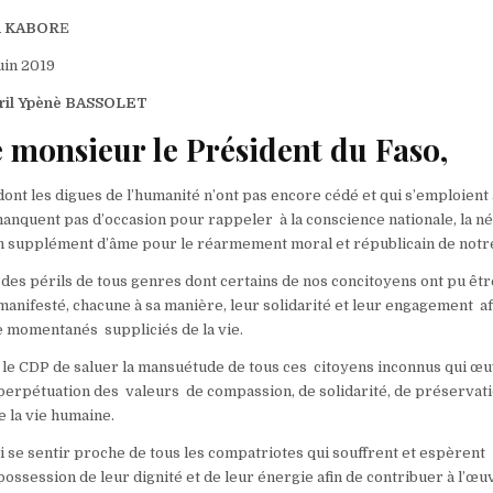
an KABOR
E
uin 2019
ibril Ypènè BASSOLET
 monsieur le Président du Faso,
ont les digues de l’humanité n’ont pas encore cédé et qui s’emploient 
manquent pas d’occasion pour rappeler à la conscience nationale, la n
n supplément d’âme pour le réarmement moral et républicain de notre
à des périls de tous genres dont certains de nos concitoyens ont pu êtr
anifesté, chacune à sa manière, leur solidarité et leur engagement af
e momentanés suppliciés de la vie.
r le CDP de saluer la mansuétude de tous ces citoyens inconnus qui œ
 perpétuation des valeurs de compassion, de solidarité, de préservati
e la vie humaine.
i se sentir proche de tous les compatriotes qui souffrent et espèrent
possession de leur dignité et de leur énergie afin de contribuer à l’œu