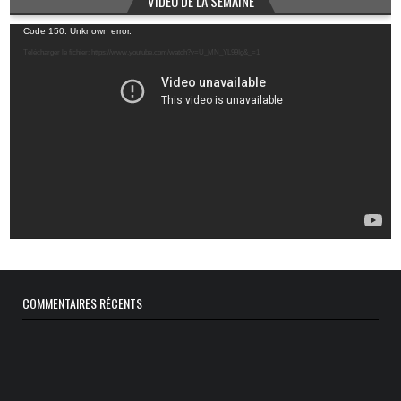
VIDÉO DE LA SEMAINE
Lecteur
Code 150: Unknown error.
vidéo
Télécharger le fichier: https://www.youtube.com/watch?v=U_MN_YL99Ig&_=1
COMMENTAIRES RÉCENTS