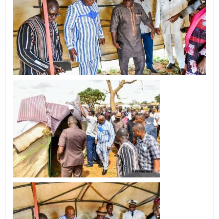
INTERNES
:
LE
PREMIER
MINISTRE
VISITE
UN
SITE
DE
CONSTRUCT
D’ABRIS
D’URGENCE
À
KAYA