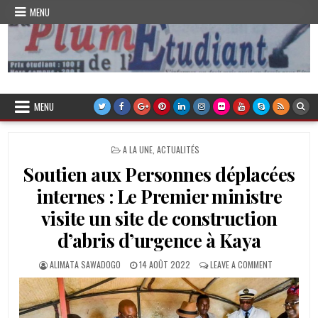
Skip
MENU
to
content
Plume de l'Etudiant
MENU
POSTED
A LA UNE
,
ACTUALITÉS
IN
Soutien aux Personnes déplacées
internes : Le Premier ministre
visite un site de construction
d’abris d’urgence à Kaya
AUTHOR:
PUBLISHED
ON
ALIMATA SAWADOGO
14 AOÛT 2022
LEAVE A COMMENT
DATE:
SOUTIEN
AUX
PERSONNES
DÉPLACÉES