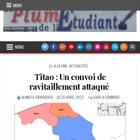
Skip
MENU
to
content
Plume de l'Etudiant
MENU
POSTED
A LA UNE
,
ACTUALITÉS
IN
Titao : Un convoi de
ravitaillement attaqué
AUTHOR:
PUBLISHED
ON
ALIMATA SAWADOGO
26 AVRIL 2022
LEAVE A COMMENT
DATE:
TITAO
:
UN
CONVOI
DE
RAVITAILLEM
ATTAQUÉ