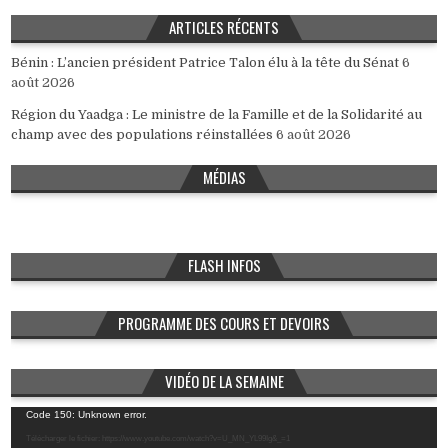
ARTICLES RÉCENTS
Bénin : L’ancien président Patrice Talon élu à la tête du Sénat
6
août 2026
Région du Yaadga : Le ministre de la Famille et de la Solidarité au
champ avec des populations réinstallées
6 août 2026
MÉDIAS
FLASH INFOS
PROGRAMME DES COURS ET DEVOIRS
VIDÉO DE LA SEMAINE
Lecteur
Code 150: Unknown error.
vidéo
Télécharger le fichier: https://www.youtube.com/watch?v=U_MN_YL99Ig&_=1