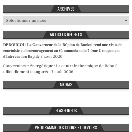
ARCHIVES
Archives
ARTICLES RÉCENTS
𝐃𝐄𝐃𝐎𝐔𝐆𝐎𝐔: 𝐋𝐞 𝐆𝐨𝐮𝐯𝐞𝐫𝐧𝐞𝐮𝐫 𝐝𝐞 𝐥𝐚 𝐑é𝐠𝐢𝐨𝐧 𝐝𝐞 𝐁𝐚𝐧𝐤𝐮𝐢 𝐫𝐞𝐧𝐝 𝐮𝐧𝐞 𝐯𝐢𝐬𝐢𝐭𝐞 𝐝𝐞
𝐜𝐨𝐮𝐫𝐭𝐨𝐢𝐬𝐢𝐞 𝐞𝐭 𝐝’𝐞𝐧𝐜𝐨𝐮𝐫𝐚𝐠𝐞𝐦𝐞𝐧𝐭 𝐚𝐮 𝐂𝐨𝐦𝐦𝐚𝐧𝐝𝐚𝐧𝐭 𝐝𝐮 𝟕 è𝐦𝐞 𝐆𝐫𝐨𝐮𝐩𝐞𝐦𝐞𝐧𝐭
𝐝’𝐈𝐧𝐭𝐞𝐫𝐯𝐞𝐧𝐭𝐢𝐨𝐧 𝐑𝐚𝐩𝐢𝐝𝐞
7 août 2026
Souveraineté énergétique : La centrale thermique de Bobo 2
officiellement inaugurée
7 août 2026
MÉDIAS
FLASH INFOS
PROGRAMME DES COURS ET DEVOIRS