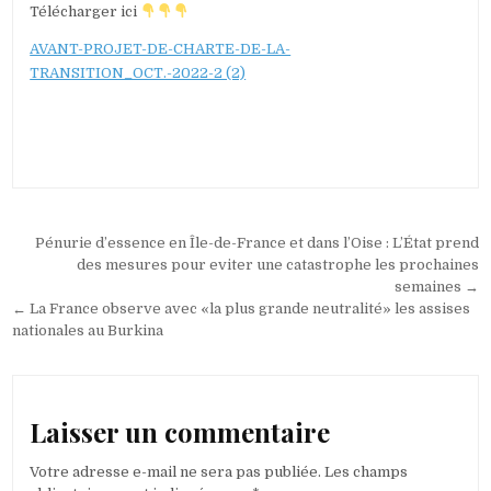
Télécharger ici
AVANT-PROJET-DE-CHARTE-DE-LA-
TRANSITION_OCT.-2022-2 (2)
Navigation
Pénurie d’essence en Île-de-France et dans l’Oise : L’État prend
de
des mesures pour eviter une catastrophe les prochaines
semaines →
l’article
← La France observe avec «la plus grande neutralité» les assises
nationales au Burkina
Laisser un commentaire
Votre adresse e-mail ne sera pas publiée.
Les champs