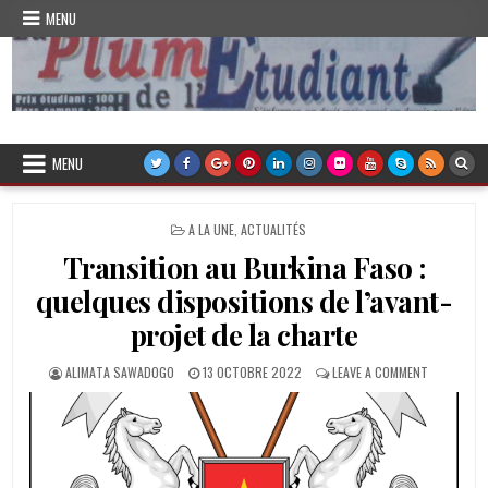
Skip
MENU
to
content
Plume de l'Etudiant
MENU
POSTED
A LA UNE
,
ACTUALITÉS
IN
Transition au Burkina Faso :
quelques dispositions de l’avant-
projet de la charte
AUTHOR:
PUBLISHED
ON
ALIMATA SAWADOGO
13 OCTOBRE 2022
LEAVE A COMMENT
DATE:
TRANSITIO
AU
BURKINA
FASO
:
QUELQUES