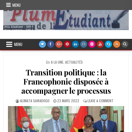
Skip
MENU
to
content
Plume de l'Etudiant
MENU
POSTED
A LA UNE
,
ACTUALITÉS
IN
Transition politique : la
Francophonie disposée à
accompagner le processus
AUTHOR:
PUBLISHED
ON
ALIMATA SAWADOGO
23 MARS 2022
LEAVE A COMMENT
DATE:
TRANSITION
POLITIQUE
:
LA
FRANCOPHON
DISPOSÉE