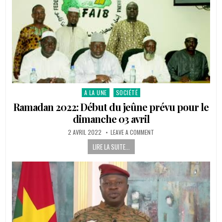
3
AVRIL
2022
AU
BURKINA
FASO
A LA UNE
SOCIÉTÉ
Posted
in
Ramadan 2022: Début du jeûne prévu pour le
dimanche 03 avril
PUBLISHED
ON
2 AVRIL 2022
LEAVE A COMMENT
DATE:
RAMADAN
2022:
LIRE LA SUITE...
DÉBUT
DU
JEÛNE
PRÉVU
POUR
LE
DIMANCHE
03
AVRIL