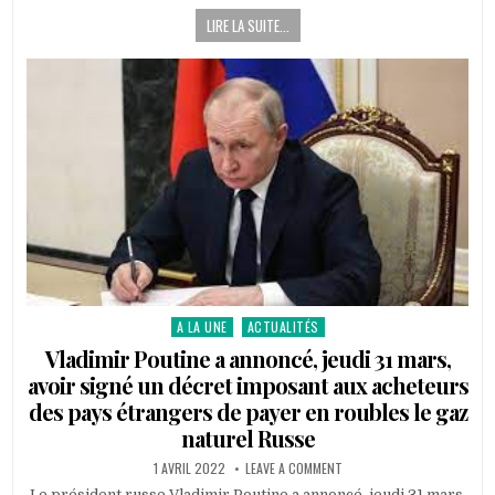
PROJETS
LIRE LA SUITE...
DE
LUTTE
CONTRE
LA
RADICALISATION
ET
L’EXTRÉMISME
VIOLENT
A LA UNE
ACTUALITÉS
Posted
in
Vladimir Poutine a annoncé, jeudi 31 mars,
avoir signé un décret imposant aux acheteurs
des pays étrangers de payer en roubles le gaz
naturel Russe
PUBLISHED
ON
1 AVRIL 2022
LEAVE A COMMENT
DATE:
VLADIMIR
POUTINE
Le président russe Vladimir Poutine a annoncé, jeudi 31 mars,