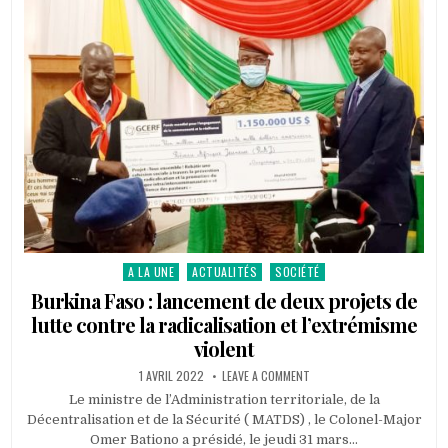
A LA UNE
ACTUALITÉS
SOCIÉTÉ
Posted
in
Burkina Faso : lancement de deux projets de
lutte contre la radicalisation et l’extrémisme
violent
PUBLISHED
ON
1 AVRIL 2022
LEAVE A COMMENT
DATE:
BURKINA
FASO
Le ministre de l’Administration territoriale, de la
:
Décentralisation et de la Sécurité ( MATDS) , le Colonel-Major
LANCEMENT
DE
Omer Bationo a présidé, le jeudi 31 mars…
DEUX