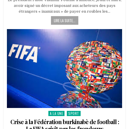
A
avoir signé un décret imposant aux acheteurs des pays
ANNONCÉ,
JEUDI
étrangers « inamicaux » de payer en roubles les…
31
MARS,
LIRE LA SUITE...
AVOIR
SIGNÉ
UN
DÉCRET
IMPOSANT
AUX
ACHETEURS
DES
PAYS
ÉTRANGERS
DE
PAYER
EN
ROUBLES
LE
GAZ
NATUREL
RUSSE
A LA UNE
SPORT
Posted
in
Crise à la Fédération burkinabè de football :
La FIFA saisit par les frondeurs