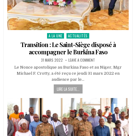
A LA UNE
ACTUALITÉS
Posted
in
Transition : Le Saint-Siège disposé à
accompagner le Burkina Faso
PUBLISHED
ON
31 MARS 2022
LEAVE A COMMENT
DATE:
TRANSITION
:
Le Nonce apostolique au Burkina Faso et au Niger, Mgr
LE
Michael F. Crotty, a été reçu ce jeudi 31 mars 2022 en
SAINT-
SIÈGE
audience par le…
DISPOSÉ
À
LIRE LA SUITE...
ACCOMPAGNER
LE
BURKINA
FASO