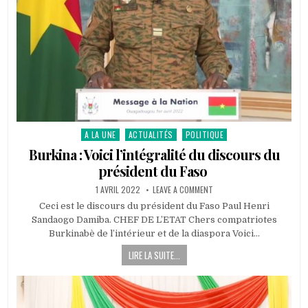
A LA UNE
ACTUALITÉS
POLITIQUE
Posted
in
Burkina : Voici l’intégralité du discours du
président du Faso
PUBLISHED
ON
1 AVRIL 2022
LEAVE A COMMENT
DATE:
BURKINA
:
Ceci est le discours du président du Faso Paul Henri
VOICI
Sandaogo Damiba. CHEF DE L’ETAT Chers compatriotes
L’INTÉGRALITÉ
DU
Burkinabè de l’intérieur et de la diaspora Voici…
DISCOURS
DU
LIRE LA SUITE...
PRÉSIDENT
DU
FASO