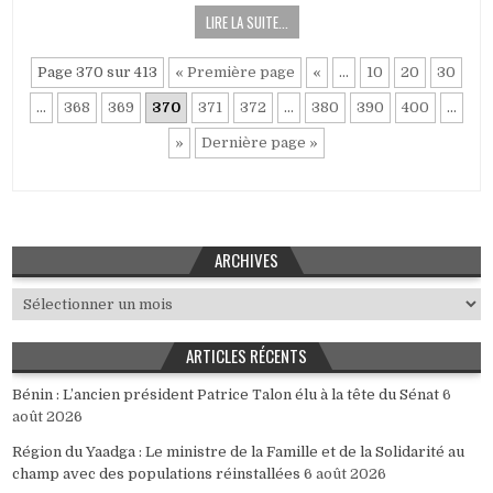
DU
LIRE LA SUITE...
MERCREDI
30MARS
2022
Page 370 sur 413
« Première page
«
…
10
20
30
…
368
369
370
371
372
…
380
390
400
…
»
Dernière page »
ARCHIVES
Archives
ARTICLES RÉCENTS
Bénin : L’ancien président Patrice Talon élu à la tête du Sénat
6
août 2026
Région du Yaadga : Le ministre de la Famille et de la Solidarité au
champ avec des populations réinstallées
6 août 2026