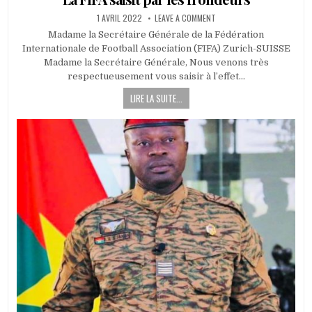
PUBLISHED
ON
1 AVRIL 2022
LEAVE A COMMENT
DATE:
CRISE
À
Madame la Secrétaire Générale de la Fédération
LA
Internationale de Football Association (FIFA) Zurich-SUISSE
FÉDÉRATION
BURKINABÈ
Madame la Secrétaire Générale, Nous venons très
DE
FOOTBALL :
respectueusement vous saisir à l’effet…
LA
FIFA
LIRE LA SUITE...
SAISIT
PAR
LES
FRONDEURS