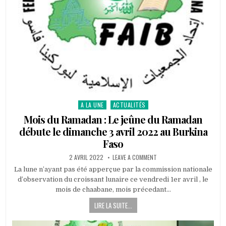
A LA UNE
ACTUALITÉS
Posted
in
Mois du Ramadan : Le jeûne du Ramadan
débute le dimanche 3 avril 2022 au Burkina
Faso
PUBLISHED
ON
2 AVRIL 2022
LEAVE A COMMENT
DATE:
MOIS
DU
La lune n’ayant pas été apperçue par la commission nationale
RAMADAN
d’observation du croissant lunaire ce vendredi 1er avril , le
:
LE
mois de chaabane, mois précedant…
JEÛNE
DU
LIRE LA SUITE...
RAMADAN
DÉBUTE
LE
DIMANCHE