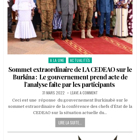
A LA UNE
ACTUALITÉS
Posted
in
Sommet extraordinaire de LA CEDEAO sur le
Burkina : Le gouvernement prend acte de
l’analyse faite par les participants
PUBLISHED
ON
31 MARS 2022
LEAVE A COMMENT
DATE:
SOMMET
EXTRAORDINAIRE
Ceci est une réponse du gouvernement Burkinabè sur le
DE
sommet extraordinaire de la conférence des chefs d’État de la
LA
CEDEAO
CEDEAO sur la situation actuelle du…
SUR
LE
LIRE LA SUITE...
BURKINA
:
LE
GOUVERNEMENT
PREND