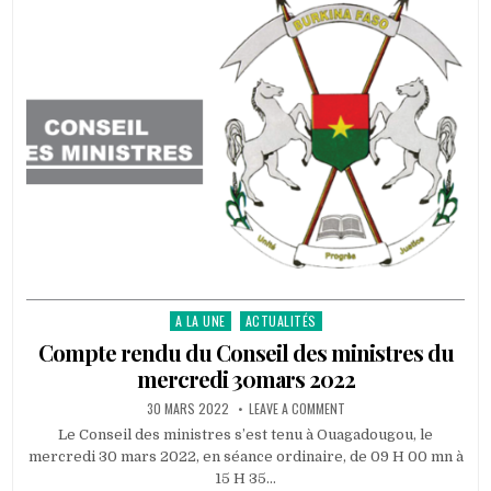
ACTE
DE
L’ANALYSE
FAITE
PAR
LES
PARTICIPANTS
A LA UNE
ACTUALITÉS
Posted
in
Compte rendu du Conseil des ministres du
mercredi 30mars 2022
PUBLISHED
ON
30 MARS 2022
LEAVE A COMMENT
DATE:
COMPTE
RENDU
Le Conseil des ministres s’est tenu à Ouagadougou, le
DU
mercredi 30 mars 2022, en séance ordinaire, de 09 H 00 mn à
CONSEIL
DES
15 H 35…
MINISTRES