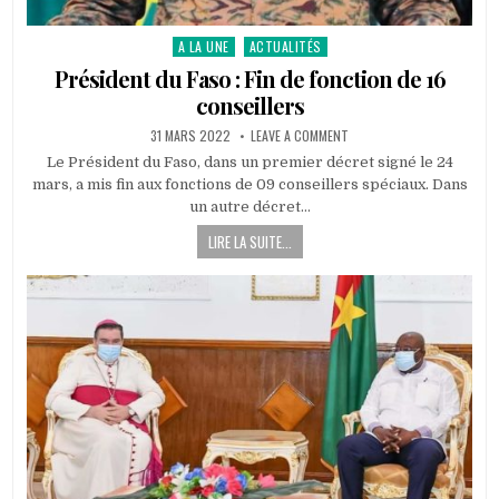
A LA UNE
ACTUALITÉS
Posted
in
Président du Faso : Fin de fonction de 16
conseillers
PUBLISHED
ON
31 MARS 2022
LEAVE A COMMENT
DATE:
PRÉSIDENT
DU
Le Président du Faso, dans un premier décret signé le 24
FASO
mars, a mis fin aux fonctions de 09 conseillers spéciaux. Dans
:
FIN
un autre décret…
DE
FONCTION
LIRE LA SUITE...
DE
16
CONSEILLERS