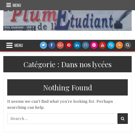
Skip
MENU
to
content
Plume de l'Etudiant
MENU
Catégorie :
Dans nos lycées
Nothing Found
It seems we can’t find what you’re looking for. Perhaps
searching can help.
Search
for: