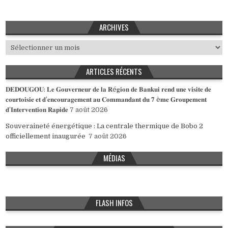
ARCHIVES
Archives
ARTICLES RÉCENTS
𝐃𝐄𝐃𝐎𝐔𝐆𝐎𝐔: 𝐋𝐞 𝐆𝐨𝐮𝐯𝐞𝐫𝐧𝐞𝐮𝐫 𝐝𝐞 𝐥𝐚 𝐑é𝐠𝐢𝐨𝐧 𝐝𝐞 𝐁𝐚𝐧𝐤𝐮𝐢 𝐫𝐞𝐧𝐝 𝐮𝐧𝐞 𝐯𝐢𝐬𝐢𝐭𝐞 𝐝𝐞
𝐜𝐨𝐮𝐫𝐭𝐨𝐢𝐬𝐢𝐞 𝐞𝐭 𝐝’𝐞𝐧𝐜𝐨𝐮𝐫𝐚𝐠𝐞𝐦𝐞𝐧𝐭 𝐚𝐮 𝐂𝐨𝐦𝐦𝐚𝐧𝐝𝐚𝐧𝐭 𝐝𝐮 𝟕 è𝐦𝐞 𝐆𝐫𝐨𝐮𝐩𝐞𝐦𝐞𝐧𝐭
𝐝’𝐈𝐧𝐭𝐞𝐫𝐯𝐞𝐧𝐭𝐢𝐨𝐧 𝐑𝐚𝐩𝐢𝐝𝐞
7 août 2026
Souveraineté énergétique : La centrale thermique de Bobo 2
officiellement inaugurée
7 août 2026
MÉDIAS
FLASH INFOS