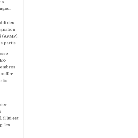
es
ougou.
abli des
ignation
té (APMP),
s partis.
lasse
’Ex-
 membres
touffer
rtis
nier
s
il lui est
g, les