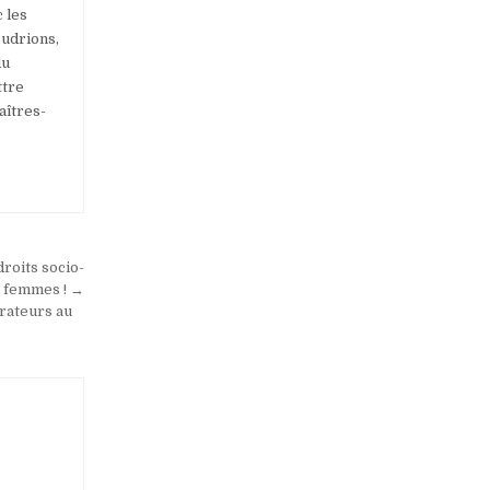
 les
oudrions,
du
ttre
aîtres-
roits socio-
 femmes ! →
orateurs au