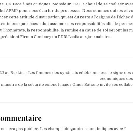
014. Face à nos critiques, Monsieur TIAO a choisi de se coaliser avec
 de l’APMP pour nous écarter du processus. Nous sommes outrés et v
cer cette attitude d’usurpation qui est du reste à l’origine de l’échec 
 estimons que chacun doit assumer ses responsabilités afin de perme
ù l’honnêteté, la responsabilité, la remise en cause de soi seront les m
e président Firmin Combary du PDIS Laafia aux journalistes.
2 au Burkina : Les femmes des syndicats célèbrent sous le signe des d
économiques des
ministre de la sécurité colonel-major Omer Bationo invite ses collab
 commentaire
 ne sera pas publiée.
Les champs obligatoires sont indiqués avec
*