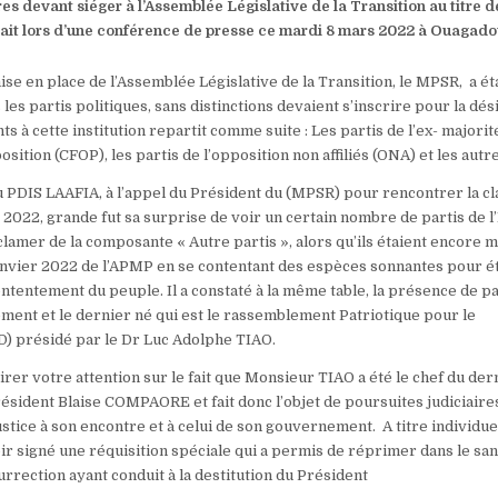
s devant siéger à l’Assemblée Législative de la Transition au titre d
C’était lors d’une conférence de presse ce mardi 8 mars 2022 à Ouagad
ise en place de l’Assemblée Législative de la Transition, le MPSR, a ét
 les partis politiques, sans distinctions devaient s’inscrire pour la dés
s à cette institution repartit comme suite : Les partis de l’ex- majori
osition (CFOP), les partis de l’opposition non affiliés (ONA) et les autre
u PDIS LAAFIA, à l’appel du Président du (MPSR) pour rencontrer la c
r 2022, grande fut sa surprise de voir un certain nombre de partis de l
clamer de la composante « Autre partis », alors qu’ils étaient encore
janvier 2022 de l’APMP en se contentant des espèces sonnantes pour é
tentement du peuple. Il a constaté à la même table, la présence de pa
ent et le dernier né qui est le rassemblement Patriotique pour le
 présidé par le Dr Luc Adolphe TIAO.
rer votre attention sur le fait que Monsieur TIAO a été le chef du der
ident Blaise COMPAORE et fait donc l’objet de poursuites judiciaire
stice à son encontre et à celui de son gouvernement. A titre individuel, 
ir signé une réquisition spéciale qui a permis de réprimer dans le san
urrection ayant conduit à la destitution du Président