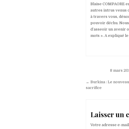
Blaise COMPAORE en 2
autres intrus venus
à travers vous, dénon
pouvoir déchu. Nous
d’asseoir un avenir o
mots ». A expliqué l
Navigation
8 mars 202
de
← Burkina : Le nouveau 
l’article
sacrifice
Laisser un
Votre adresse e-mail