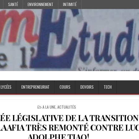
SANTÉ
ENVIRONNEMENT
INTIMITÉ
 LYCÉES
ENTREPRENEURIAT
COURS
DEVOIRS
TECH
POSTED
A LA UNE
,
ACTUALITÉS
IN
E LÉGISLATIVE DE LA TRANSITION 
LAAFIA TRÈS REMONTÉ CONTRE LU
ADOLPHE TIAO!