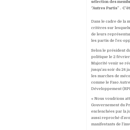
sélection des membre
‘’Autres Partis’’ . 
Dans le cadre de la m
critères sur lesquels
de leurs représentant
les partis de l’ex-opp
Selon le président d
politique le 2 févrie
Majorité venir se ré
jusqu’au soir du 24 
les marches de mécon
comme le Faso Autrem
Développement (RPD)
« Nous voudrions atti
Gouvernement du Prés
enclenchées par la ju
aussi reproché d’avo
manifestants de l’ins