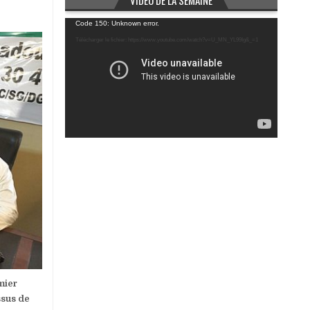
VIDÉO DE LA SEMAINE
Lecteur
Code 150: Unknown error.
vidéo
Télécharger le fichier: https://www.youtube.com/watch?v=U_MN_YL99Ig&_=1
mier
ssus de