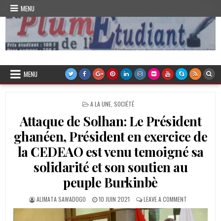
Skip
MENU
to
content
Plume de l'Etudiant
MENU
POSTED
A LA UNE
,
SOCIÉTÉ
IN
Attaque de Solhan: Le Président
ghanéen, Président en exercice de
la CEDEAO est venu temoigné sa
solidarité et son soutien au
peuple Burkinbè
AUTHOR:
PUBLISHED
ON
ALIMATA SAWADOGO
10 JUIN 2021
LEAVE A COMMENT
DATE:
ATTAQUE
DE