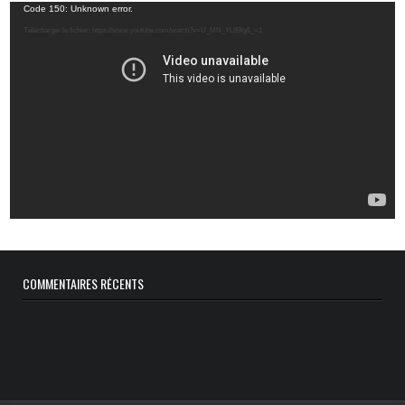
Lecteur
Code 150: Unknown error.
vidéo
Télécharger le fichier: https://www.youtube.com/watch?v=U_MN_YL99Ig&_=1
COMMENTAIRES RÉCENTS