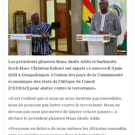
SOLHAN:
LE
PRÉSIDENT
GHANÉEN,
PRÉSIDENT
EN
EXERCICE
DE
LA
CEDEAO
EST
VENU
Les présidents ghanéen Nana Akufo-Addo et burkinabè
TEMOIGNÉ
SA
Roch Marc Christian Kaboré ont appelé ce mercredi
9 juin
SOLIDARITÉ
2021
à Ouagadougou, à l’union des pays de la Communauté
ET
économique des états de l’Afrique de l’ouest
SON
(CEDEAO) pour «lutter contre le terrorisme».
SOUTIEN
AU
«Il est évident que si nous ne nous mettons pas ensembles,
PEUPLE
BURKINBÈ
nous ne pouvons pas lutter contre le terrorisme. Nous ne
devons pas nous permettre de laisser cela se passer», a
déclaré le président ghanéen Nana Akufo-Addo.
«Personne en dehors de nous-mêmes les Africains ensemble