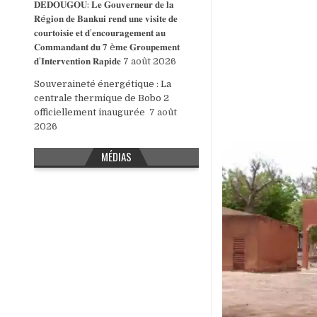
𝐃𝐄𝐃𝐎𝐔𝐆𝐎𝐔: 𝐋𝐞 𝐆𝐨𝐮𝐯𝐞𝐫𝐧𝐞𝐮𝐫 𝐝𝐞 𝐥𝐚
𝐑é𝐠𝐢𝐨𝐧 𝐝𝐞 𝐁𝐚𝐧𝐤𝐮𝐢 𝐫𝐞𝐧𝐝 𝐮𝐧𝐞 𝐯𝐢𝐬𝐢𝐭𝐞 𝐝𝐞
𝐜𝐨𝐮𝐫𝐭𝐨𝐢𝐬𝐢𝐞 𝐞𝐭 𝐝’𝐞𝐧𝐜𝐨𝐮𝐫𝐚𝐠𝐞𝐦𝐞𝐧𝐭 𝐚𝐮
𝐂𝐨𝐦𝐦𝐚𝐧𝐝𝐚𝐧𝐭 𝐝𝐮 𝟕 è𝐦𝐞 𝐆𝐫𝐨𝐮𝐩𝐞𝐦𝐞𝐧𝐭
𝐝’𝐈𝐧𝐭𝐞𝐫𝐯𝐞𝐧𝐭𝐢𝐨𝐧 𝐑𝐚𝐩𝐢𝐝𝐞
7 août 2026
Souveraineté énergétique : La
centrale thermique de Bobo 2
officiellement inaugurée
7 août
2026
MÉDIAS