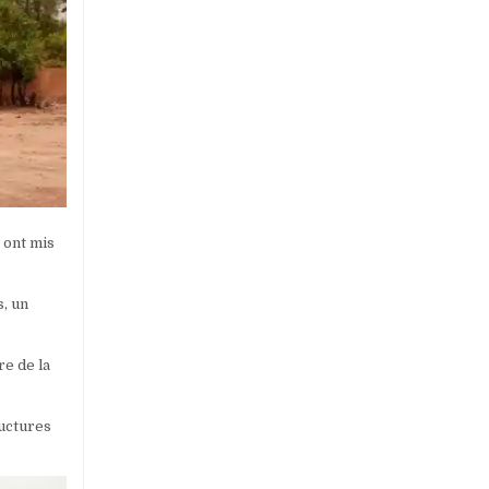
 ont mis
s, un
re de la
ructures