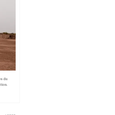
es du
tion.