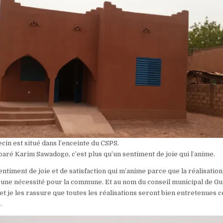
in est situé dans l’enceinte du CSPS.
baré Karim Sawadogo, c’est plus qu’un sentiment de joie qui l’anime.
ntiment de joie et de satisfaction qui m’anime parce que la réalisation
t une nécessité pour la commune. Et au nom du conseil municipal de Gui
et je les rassure que toutes les réalisations seront bien entretenues 
.