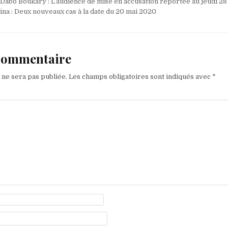
Dabo Boukary : L’audience de mise en accusation reportée au jeudi 2
na : Deux nouveaux cas à la date du 20 mai 2020
 commentaire
 ne sera pas publiée.
Les champs obligatoires sont indiqués avec
*