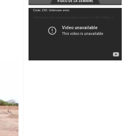
VIDÉO DE LA SEMAINE
Lecteur
Code 150: Unknown error.
vidéo
Télécharger le fichier: https://www.youtube.com/watch?v=U_MN_YL99Ig&_=1