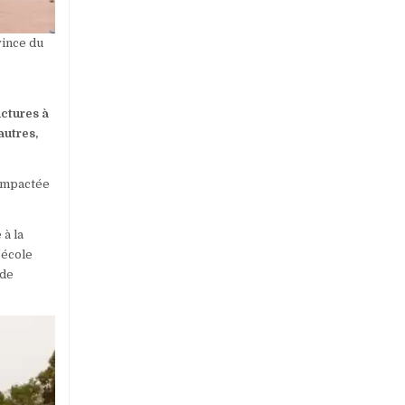
vince du
uctures à
autres,
 impactée
 à la
’école
 de