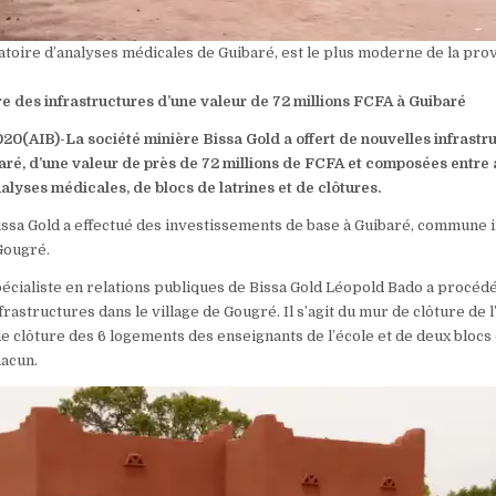
atoire d’analyses médicales de Guibaré, est le plus moderne de la pro
re des infrastructures d’une valeur de 72 millions FCFA à Guibaré
20(AIB)-La société minière Bissa Gold a offert de nouvelles infrastr
ré, d’une valeur de près de 72 millions de FCFA et composées entre 
nalyses médicales, de blocs de latrines et de clôtures.
issa Gold a effectué des investissements de base à Guibaré, commune
Gougré.
pécialiste en relations publiques de Bissa Gold Léopold Bado a procédé
rastructures dans le village de Gougré. Il s’agit du mur de clôture de l
e clôture des 6 logements des enseignants de l’école et de deux blocs
hacun.