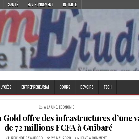
SANTÉ
ENVIRONNEMENT
INTIMITÉ
 LYCÉES
ENTREPRENEURIAT
COURS
DEVOIRS
TECH
POSTED
A LA UNE
,
ECONOMIE
IN
 Gold offre des infrastructures d’une v
de 72 millions FCFA à Guibaré
AUTHOR:
PUBLISHED
ON
REWINDÉ SAWADOGO
22 MAI 2020
LEAVE A COMMENT