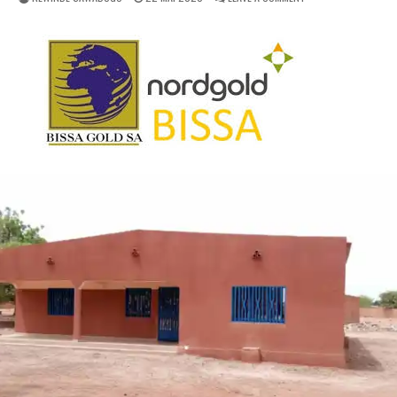
DATE:
BAM
:
BISSA
GOLD
OFFRE
DES
INFRASTRUCTURES
D’UNE
VALEUR
DE
72
MILLIONS
FCFA
À
GUIBARÉ