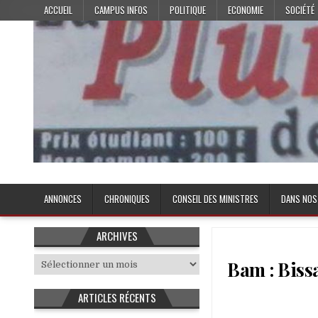
Skip
ACCUEIL
CAMPUS INFOS
POLITIQUE
ECONOMIE
SOCIÉTÉ
to
content
Plume de l'Etudiant
ANNONCES
CHRONIQUES
CONSEIL DES MINISTRES
DANS NOS
ARCHIVES
Archives
Bam : Bissa
ARTICLES RÉCENTS