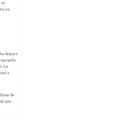
 et
ués ou
 Au départ
otographe
é. La
ppé à
lions de
ant que