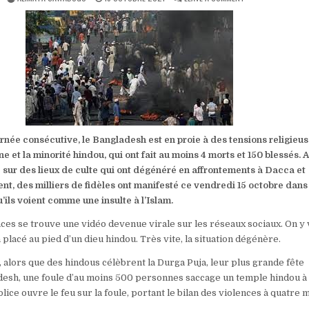
DATE:
BANGLADESH:
VIOLENTS
AFFRONTEMENTS
RELIGIEUX
ENTRE
HINDOUS
ET
MUSULMANS
urnée consécutive, le Bangladesh est en proie à des tensions religieu
e et la minorité hindou, qui ont fait au moins 4 morts et 150 blessés. 
sur des lieux de culte qui ont dégénéré en affrontements à Dacca et
t, des milliers de fidèles ont manifesté ce vendredi 15 octobre dans
’ils voient comme une insulte à l’Islam.
nces se trouve une vidéo devenue virale sur les réseaux sociaux. On y 
lacé au pied d’un dieu hindou. Très vite, la situation dégénère.
 alors que des hindous célèbrent la Durga Puja, leur plus grande fête
desh, une foule d’au moins 500 personnes saccage un temple hindou à 
police ouvre le feu sur la foule, portant le bilan des violences à quatre 