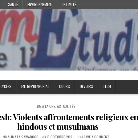
SANTÉ
ENVIRONNEMENT
INTIMITÉ
 LYCÉES
ENTREPRENEURIAT
COURS
DEVOIRS
TECH
POSTED
A LA UNE
,
ACTUALITÉS
IN
h: Violents affrontements religieux en
hindous et musulmans
AUTHOR:
PUBLISHED
ON
ALIMATA SAWADOGO
15 OCTOBRE 2021
LEAVE A COMMENT