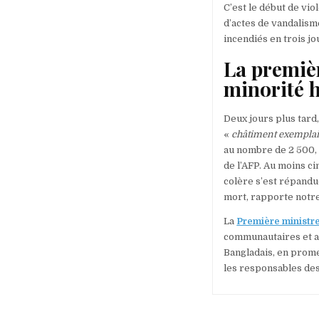
C’est le début de vi
d’actes de vandalism
incendiés en trois jo
La premièr
minorité 
Deux jours plus tard,
«
châtiment exemplai
au nombre de 2 500, 
de l’AFP. Au moins ci
colère s’est répandu
mort, rapporte notr
La
Première ministr
communautaires et a 
Bangladais, en promet
les responsables de