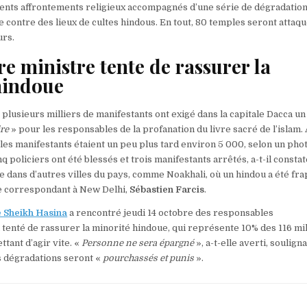
olents affrontements religieux accompagnés d’une série de dégradation
e contre des lieux de cultes hindous. En tout, 80 temples seront attaq
urs.
e ministre tente de rassurer la
hindoue
 plusieurs milliers de manifestants ont exigé dans la capitale Dacca un
re
» pour les responsables de la profanation du livre sacré de l’islam.
les manifestants étaient un peu plus tard environ 5 000, selon un ph
nq policiers ont été blessés et trois manifestants arrêtés, a-t-il constat
e dans d’autres villes du pays, comme Noakhali, où un hindou a été fra
e correspondant à New Delhi,
Sébastien Farcis
.
e Sheikh Hasina
a rencontré jeudi 14 octobre des responsables
tenté de rassurer la minorité hindoue, qui représente 10% des 116 mil
tant d’agir vite. «
Personne ne sera épargné
», a-t-elle averti, soulign
s dégradations seront «
pourchassés et punis
».