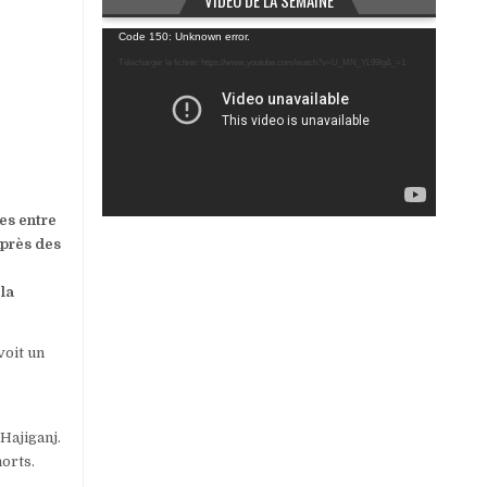
VIDÉO DE LA SEMAINE
Lecteur
Code 150: Unknown error.
vidéo
Télécharger le fichier: https://www.youtube.com/watch?v=U_MN_YL99Ig&_=1
ses entre
Après des
 la
voit un
Hajiganj.
morts.