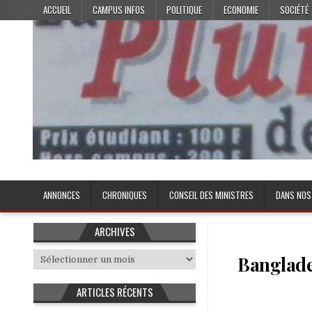
Skip
ACCUEIL
CAMPUS INFOS
POLITIQUE
ECONOMIE
SOCIÉTÉ
to
content
Plume de l'Etudiant
ANNONCES
CHRONIQUES
CONSEIL DES MINISTRES
DANS NOS
ARCHIVES
Archives
Banglades
ARTICLES RÉCENTS