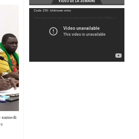
VIDÉO DE LA SEMAINE
Lecteur
Code 150: Unknown error.
vidéo
Télécharger le fichier: https://www.youtube.com/watch?v=U_MN_YL99Ig&_=1
e samedi
rc