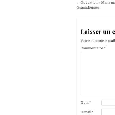
de
← Opération « Mana mana
l’article
Ouagadougou
Laisser un
Votre adresse e-mail
Commentaire
*
Nom
*
E-mail
*