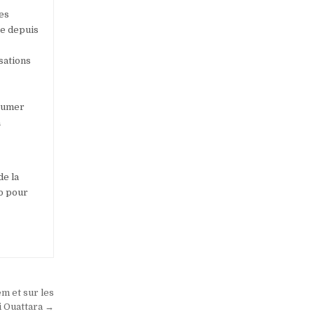
ses
se depuis
sations
ssumer
a
de la
go pour
m et sur les
i Ouattara →