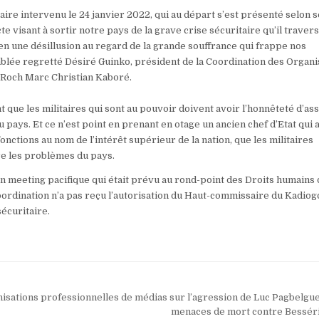
taire intervenu le 24 janvier 2022, qui au départ s’est présenté selon 
e visant à sortir notre pays de la grave crise sécuritaire qu’il traver
 en une désillusion au regard de la grande souffrance qui frappe nos
mblée regretté Désiré Guinko, président de la Coordination des Organi
e Roch Marc Christian Kaboré.
nt que les militaires qui sont au pouvoir doivent avoir l’honnêteté d’a
du pays. Et ce n’est point en prenant en otage un ancien chef d’Etat qui 
nctions au nom de l’intérêt supérieur de la nation, que les militaires
re les problèmes du pays.
 un meeting pacifique qui était prévu au rond-point des Droits humains 
 coordination n’a pas reçu l’autorisation du Haut-commissaire du Kadio
sécuritaire.
isations professionnelles de médias sur l’agression de Luc Pagbelgue
menaces de mort contre Bessér