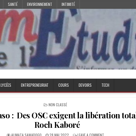
SANTÉ
ENVIRONNEMENT
INTIMITÉ
 LYCÉES
ENTREPRENEURIAT
COURS
DEVOIRS
TECH
POSTED
NON CLASSÉ
IN
so : Des OSC exigent la libération tota
Roch Kaboré
AUTHOR:
PUBLISHED
ON
ALIMATA SAWADOGO
28 MAI 2022
LEAVE A COMMENT