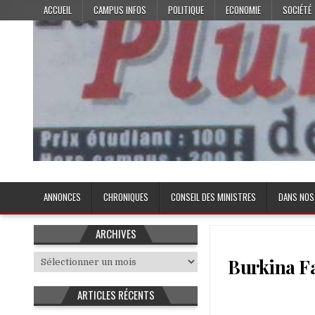
Skip
ACCUEIL
CAMPUS INFOS
POLITIQUE
ECONOMIE
SOCIÉTÉ
to
content
Plume de l'Etudiant
ANNONCES
CHRONIQUES
CONSEIL DES MINISTRES
DANS NOS
ARCHIVES
Archives
Burkina Fa
ARTICLES RÉCENTS