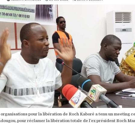
DATE:
BURKINA
FASO :
DES
OSC
EXIGENT
LA
LIBÉRATION
TOTALE
DE
ROCH
KABORÉ
organisations pour la libération de Roch Kaboré a tenu un meeting c
ougou, pour réclamer la libération totale de l’ex président Roch Ma