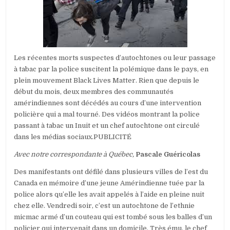
LA
POLICE
CONTRE
LES
AUTOCHTONE
FÂCHE
Les récentes morts suspectes d’autochtones ou leur passage
DE
PLUS
à tabac par la police suscitent la polémique dans le pays, en
DE
plein mouvement Black Lives Matter. Rien que depuis le
PLUS
début du mois, deux membres des communautés
amérindiennes sont décédés au cours d’une intervention
policière qui a mal tourné. Des vidéos montrant la police
passant à tabac un Inuit et un chef autochtone ont circulé
dans les médias sociaux.PUBLICITÉ
Avec notre correspondante à Québec,
Pascale Guéricolas
Des manifestants ont défilé dans plusieurs villes de l’est du
Canada en mémoire d’une jeune Amérindienne tuée par la
police alors qu’elle les avait appelés à l’aide en pleine nuit
chez elle. Vendredi soir, c’est un autochtone de l’ethnie
micmac armé d’un couteau qui est tombé sous les balles d’un
policier qui intervenait dans un domicile. Très ému, le chef