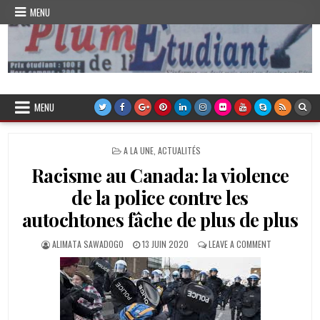
Skip
MENU
to
content
Plume de l'Etudiant
MENU
POSTED
A LA UNE
,
ACTUALITÉS
IN
Racisme au Canada: la violence
de la police contre les
autochtones fâche de plus de plus
AUTHOR:
PUBLISHED
ON
ALIMATA SAWADOGO
13 JUIN 2020
LEAVE A COMMENT
DATE:
RACISME
AU
CANADA:
LA
VIOLENCE
DE