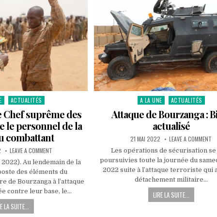
E
ACTUALITÉS
A LA UNE
ACTUALITÉS
Posted
in
e Chef suprême des
Attaque de Bourzanga : B
 le personnel de la
actualisé
u combattant
PUBLISHED
O
21 MAI 2022
LEAVE A COMMENT
DATE:
A
ON
D
2
LEAVE A COMMENT
Les opérations de sécurisation se
BOURZANGA
B
poursuivies toute la journée du samed
:
:
 2022). Au lendemain de la
LE
BI
2022 suite à l’attaque terroriste qui a
poste des éléments du
CHEF
AC
SUPRÊME
détachement militaire…
re de Bourzanga à l’attaque
DES
ARMÉES
ée contre leur base, le…
LIRE LA SUITE...
DÉCORE
LE
E LA SUITE...
PERSONNEL
DE