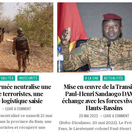
LA
CROIX
DU
COMBATTANT
TUALITÉS
INSÉCURITÉ
A LA UNE
ACTUALITÉS
Posted
in
rmée neutralise une
Mise en œuvre de la Transit
e terroristes, une
Paul-Henri Sandaogo DA
logistique saisie
échange avec les forces viv
Hauts-Bassins
ON
2
LEAVE A COMMENT
BOURZANGA:
L’ARMÉE
PUBLISHED
O
20 MAI 2022
LEAVE A COMMENT
neutralisé ce samedi 21 mai
NEUTRALISE
DATE:
M
ns la province du Bam, une
UNE
E
(Bobo-Dioulasso, 20 mai 2022). Le Pré
TRENTAINE
Œ
roristes et récupéré une
Faso, le Lieutenant-colonel Paul-Henr
DE
D