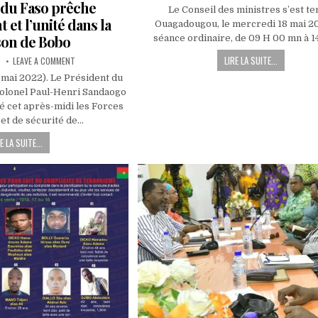
DATE:
C
 du Faso prêche
R
Le Conseil des ministres s’est te
D
 et l’unité dans la
Ouagadougou, le mercredi 18 mai 2
CO
D
son de Bobo
séance ordinaire, de 09 H 00 mn à 1
MI
D
LIRE LA SUITE...
ON
ME
LEAVE A COMMENT
LUTTE
18
CONTRE
MA
 mai 2022). Le Président du
LE
2
colonel Paul-Henri Sandaogo
TERRORISME
:
 cet après-midi les Forces
LE
PRÉSIDENT
et de sécurité de…
DU
FASO
E LA SUITE...
PRÊCHE
L’ENGAGEMENT
ET
L’UNITÉ
DANS
LA
GARNISON
DE
BOBO