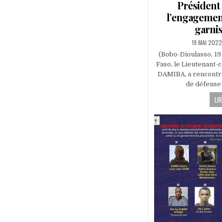
Président
l’engagement
garni
PUBLISHED
19 MAI 2022
DATE:
(Bobo-Dioulasso, 19
Faso, le Lieutenant-
DAMIBA, a rencontré
de défense 
LIR