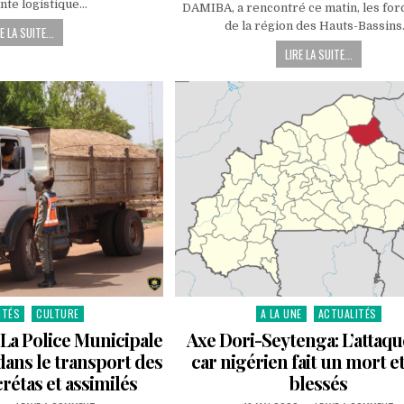
TERRORISTES,
L
nte logistique…
DAMIBA, a rencontré ce matin, les for
UNE
T
IMPORTANTE
:
de la région des Hauts-Bassins
E LA SUITE...
LOGISTIQUE
P
SAISIE
H
LIRE LA SUITE...
S
D
É
A
L
F
V
D
H
B
ITÉS
CULTURE
A LA UNE
ACTUALITÉS
Posted
in
a Police Municipale
Axe Dori-Seytenga: L’attaqu
dans le transport des
car nigérien fait un mort e
rétas et assimilés
blessés