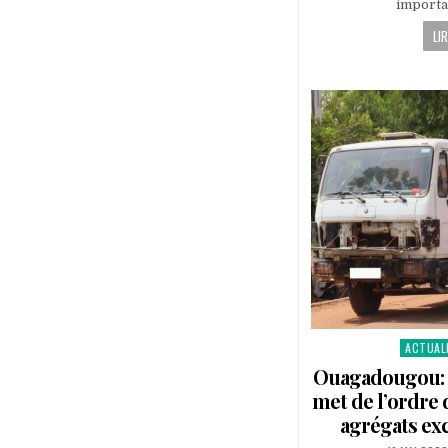
importa
LIR
ACTUAL
Posted
in
Ouagadougou: L
met de l’ordre 
agrégats exc