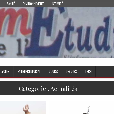
SANTÉ
ENVIRONNEMENT
INTIMITÉ
 LYCÉES
ENTREPRENEURIAT
COURS
DEVOIRS
TECH
Catégorie :
Actualités