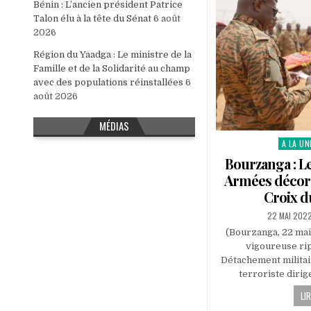
Bénin : L’ancien président Patrice
Talon élu à la tête du Sénat
6 août
2026
Région du Yaadga : Le ministre de la
Famille et de la Solidarité au champ
avec des populations réinstallées
6
août 2026
MÉDIAS
A LA UN
Posted
in
Bourzanga : L
Armées décore
Croix d
PUBLISHED
22 MAI 202
DATE:
(Bourzanga, 22 mai
vigoureuse ri
Détachement militai
terroriste dirig
LIR