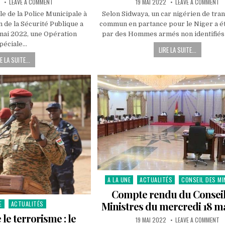
ON
PUBLISHED
O
LEAVE A COMMENT
19 MAI 2022
LEAVE A COMMENT
OUAGADOUGOU:
DATE:
AX
LA
DO
e de la Police Municipale à
Selon Sidwaya, un car nigérien de tra
POLICE
SE
n de la Sécurité Publique a
commun en partance pour le Niger a ét
MUNICIPALE
L’
MET
D’
mai 2022, une Opération
par des Hommes armés non identifiés
DE
C
L’ORDRE
NI
péciale…
LIRE LA SUITE...
DANS
FA
LE
U
E LA SUITE...
TRANSPORT
M
DES
ET
AGRÉGATS
O
EXCRÉTAS
B
ET
ASSIMILÉS
A LA UNE
ACTUALITÉS
CONSEIL DES M
Posted
in
Compte rendu du Conseil
E
ACTUALITÉS
Ministres du mercredi 18 m
 le terrorisme : le
PUBLISHED
O
19 MAI 2022
LEAVE A COMMENT