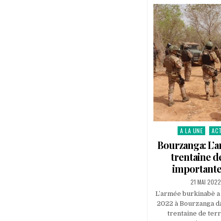
A LA UNE
AC
Posted
in
Bourzanga: L’a
trentaine d
importante 
PUBLISHED
21 MAI 202
DATE:
L’armée burkinabè a 
2022 à Bourzanga da
trentaine de ter