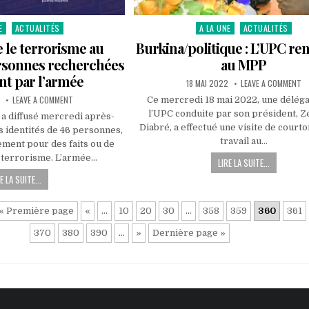
E
ACTUALITÉS
A LA UNE
ACTUALITÉS
Posted
in
e le terrorisme au
Burkina/politique : L’UPC ren
ersonnes recherchées
au MPP
nt par l’armée
PUBLISHED
O
18 MAI 2022
LEAVE A COMMENT
DATE:
BU
ON
L’
LEAVE A COMMENT
Ce mercredi 18 mai 2022, une déléga
LUTTE
R
l’UPC conduite par son président, Z
CONTRE
VI
a diffusé mercredi après-
LE
A
Diabré, a effectué une visite de courto
es identités de 46 personnes,
TERRORISME
M
AU
travail au…
ment pour des faits ou de
BURKINA
:
 terrorisme. L’armée…
LIRE LA SUITE...
46
PERSONNES
E LA SUITE...
RECHERCHÉES
ACTIVEMENT
PAR
L’ARMÉE
« Première page
«
…
10
20
30
…
358
359
360
361
370
380
390
…
»
Dernière page »