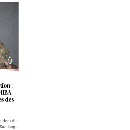
ion :
MIBA
es des
N
ISE
N
sident du
UVRE
i Sandaogo
E