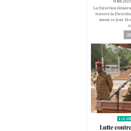
PUBLISHED
19 MAI 2022
DATE:
La Direction Général
travers la Directio
mené ce jour 19 
s
LIR
A LA UN
Posted
in
Lutte contre