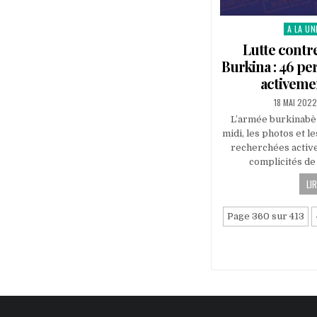
A LA UN
Posted
in
Lutte contr
Burkina : 46 p
activeme
PUBLISHED
18 MAI 2022
DATE:
L’armée burkinabè 
midi, les photos et l
recherchées active
complicités de
LIR
Page 360 sur 413